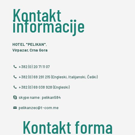
Kontakt
informacije
HOTEL "PELIKAN"
,
Virpazar, Crna Gora
+382 (0) 20 71 11 07
+382 (0) 69 291 215 (Engleski, Italijanski, Češki)
+382 (0) 69 038 928 (Engleski)
skype name: pelikan584
pelikanzec@t-com.me
Kontakt forma