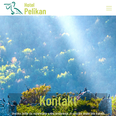
Kontakt
Ukoliko želite da rezervišete sobu, krstarenje, ili ukoliko imate bilo kakvih